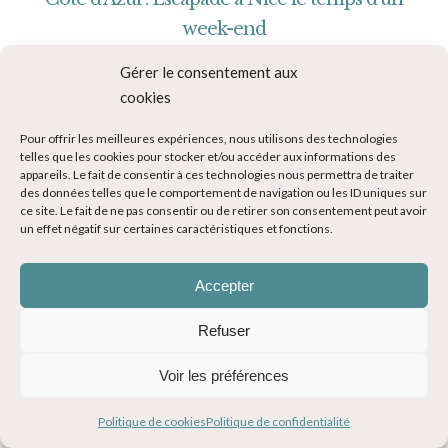
week-end
22 septembre 2015
Gérer le consentement aux
READ MORE
cookies
Pour offrir les meilleures expériences, nous utilisons des technologies
telles que les cookies pour stocker et/ou accéder aux informations des
appareils. Le fait de consentir à ces technologies nous permettra de traiter
des données telles que le comportement de navigation ou les ID uniques sur
ce site. Le fait de ne pas consentir ou de retirer son consentement peut avoir
un effet négatif sur certaines caractéristiques et fonctions.
Accepter
Refuser
Voir les préférences
Politique de cookies
Politique de confidentialité