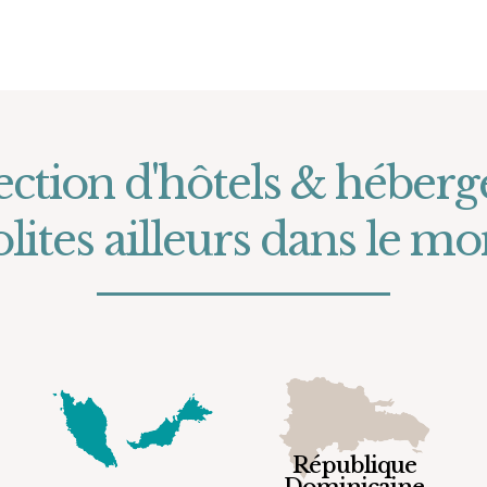
ection d'hôtels & héber
olites ailleurs dans le m
République