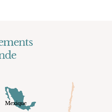
gements
onde
Mexique