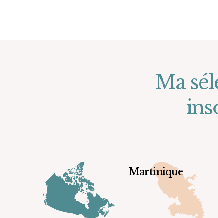
Ma sél
ins
Martinique