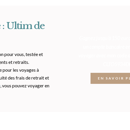
 : Ultim de
Gagnez jusqu'à 150 euro
un compte bancaire en
on pour vous, testée et
voyager avec mon code 
nts et retraits.
CLTO5934D
e pour les voyages à
ité des frais de retrait et
EN SAVOIR P
a
, vous pouvez voyager en