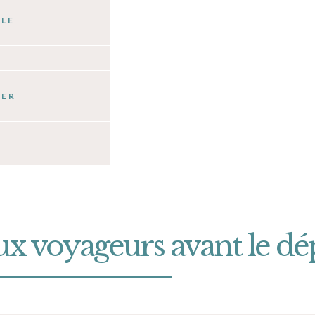
ILE
GER
ux voyageurs avant le dé