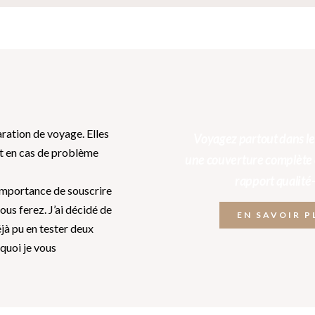
ration de voyage. Elles
Voyagez partout dans l
rit en cas de problème
une couverture complète e
rapport qualité
l’importance de souscrire
us ferez. J’ai décidé de
EN SAVOIR P
jà pu en tester deux
rquoi je vous