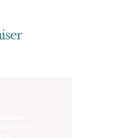
iser
 d'hôtels et
 en France et
 monde