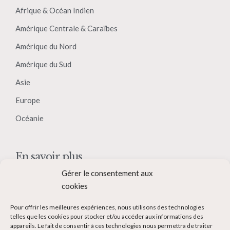
Afrique & Océan Indien
Amérique Centrale & Caraïbes
Amérique du Nord
Amérique du Sud
Asie
Europe
Océanie
En savoir plus
Gérer le consentement aux
Qui suis-je ?
cookies
Collaborer avec moi
Pour offrir les meilleures expériences, nous utilisons des technologies
Contact
telles que les cookies pour stocker et/ou accéder aux informations des
appareils. Le fait de consentir à ces technologies nous permettra de traiter