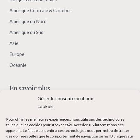
Amérique Centrale & Caraïbes
Amérique du Nord
Amérique du Sud
Asie
Europe
Océanie
En savoir plus
Gérer le consentement aux
Qui suis-je ?
cookies
Collaborer avec moi
Pour offrir les meilleures expériences, nous utilisons des technologies
Contact
telles que les cookies pour stocker et/ou accéder aux informations des
appareils. Le fait de consentir à ces technologies nous permettra de traiter
Devenir Blogueur voyage
des données telles que le comportement de navigation ou les ID uniques sur