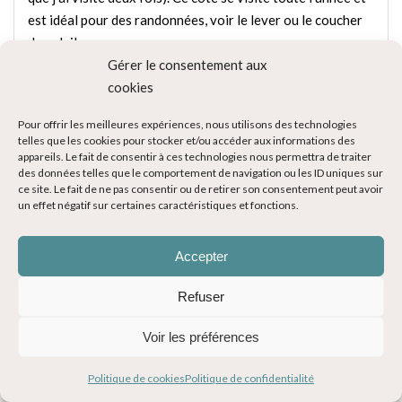
est idéal pour des randonnées, voir le lever ou le coucher
du soleil.
Gérer le consentement aux
West Rim, proche de Las Vegas est connu pour le Skywalk
cookies
qui offre des expériences différentes (ça fait un peu parc
d’attraction). Je conseillerai cet endroit pour les amateurs
Pour offrir les meilleures expériences, nous utilisons des technologies
de sensations fortes mais dans tous les cas, les deux
telles que les cookies pour stocker et/ou accéder aux informations des
offrent des vues spectaculaires.
appareils. Le fait de consentir à ces technologies nous permettra de traiter
des données telles que le comportement de navigation ou les ID uniques sur
ce site. Le fait de ne pas consentir ou de retirer son consentement peut avoir
un effet négatif sur certaines caractéristiques et fonctions.
Activités à faire à Grand Canyon South Rim
(cliquez pour voir
les dispos et les tarifs) :
Accepter
Tour d’hélicoptère
(entre 35 et 45 min)
Refuser
Survol du grand caynon en petit avion
(45 min)
Saut en parachute
(entre 2h30 et 5h)
Voir les préférences
Politique de cookies
Politique de confidentialité