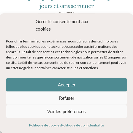
jours et sans se ruiner
2 août 2015
Gérer le consentement aux
READ MORE
cookies
Pour offrir les meilleures expériences, nous utilisons des technologies
telles que les cookies pour stocker et/ou accéder aux informations des
appareils. Le fait de consentir à ces technologies nous permettra de traiter
des données telles que le comportement de navigation ou les ID uniques sur
ce site. Le fait de ne pas consentir ou de retirer son consentement peut avoir
un effet négatif sur certaines caractéristiques et fonctions.
Accepter
Refuser
Voir les préférences
Politique de cookies
Politique de confidentialité