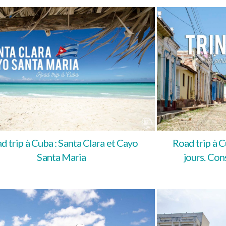
d trip à Cuba : Santa Clara et Cayo
Road trip à C
Santa Maria
jours. Cons