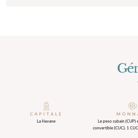
Gén
CAPITALE
MONN
La Havane
Le peso cubain (CUP) e
convertible (CUC). 1 CU