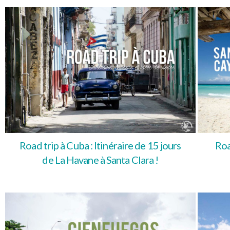
Road trip à Cuba : Itinéraire de 15 jours
Roa
de La Havane à Santa Clara !