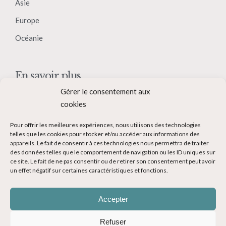
Asie
Europe
Océanie
En savoir plus
Gérer le consentement aux
Qui suis-je ?
cookies
Collaborer avec moi
Pour offrir les meilleures expériences, nous utilisons des technologies
Contact
telles que les cookies pour stocker et/ou accéder aux informations des
appareils. Le fait de consentir à ces technologies nous permettra de traiter
Devenir Blogueur voyage
des données telles que le comportement de navigation ou les ID uniques sur
ce site. Le fait de ne pas consentir ou de retirer son consentement peut avoir
Ma Bucket List
un effet négatif sur certaines caractéristiques et fonctions.
Accepter
Refuser