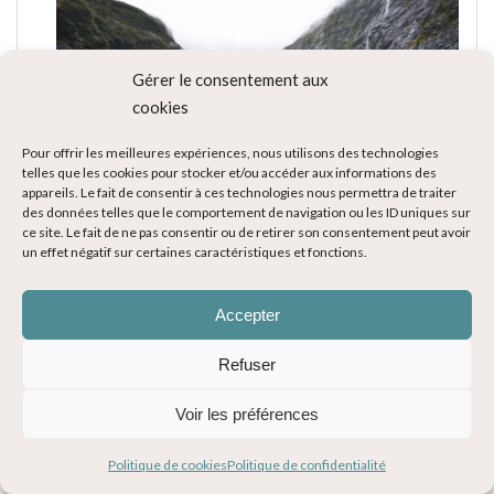
Gérer le consentement aux
cookies
Pour offrir les meilleures expériences, nous utilisons des technologies
telles que les cookies pour stocker et/ou accéder aux informations des
appareils. Le fait de consentir à ces technologies nous permettra de traiter
des données telles que le comportement de navigation ou les ID uniques sur
ce site. Le fait de ne pas consentir ou de retirer son consentement peut avoir
un effet négatif sur certaines caractéristiques et fonctions.
5. LA TRAVERSÉE EN FERRY
Accepter
Les compagnies
Interislander
et
Bluebridge
assurent la
liaison plusieurs fois par jours. Elle dure 3 heures et coûte
Refuser
en moyenne 300 NZ$ pour 2 adultes et un véhicule. Elle
Voir les préférences
est souvent incluse dans votre location de véhicule.
Pensez à vérifier. Il faudra alors prévoir la date précise.
Politique de cookies
Politique de confidentialité
Si toutefois, durant le voyage vous souhaitez la modifier