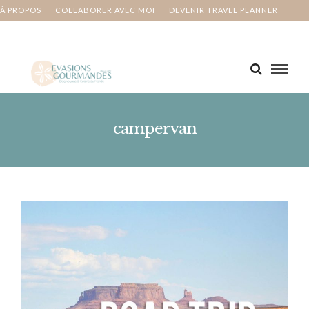
À PROPOS
COLLABORER AVEC MOI
DEVENIR TRAVEL PLANNER
MA BUCKET LIST
CONTACT
campervan