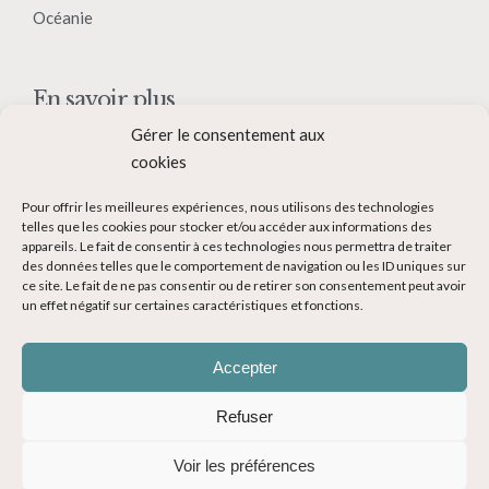
Océanie
En savoir plus
Gérer le consentement aux
Qui suis-je ?
cookies
Collaborer avec moi
Pour offrir les meilleures expériences, nous utilisons des technologies
Contact
telles que les cookies pour stocker et/ou accéder aux informations des
appareils. Le fait de consentir à ces technologies nous permettra de traiter
Devenir Blogueur voyage
des données telles que le comportement de navigation ou les ID uniques sur
ce site. Le fait de ne pas consentir ou de retirer son consentement peut avoir
Ma Bucket List
un effet négatif sur certaines caractéristiques et fonctions.
Accepter
Refuser
© Copyright 2014-2024 - Evasions Gourmandes Blog Voyage - Tous
Voir les préférences
droits réservés -
Mentions légales
-
CGV
-
Politique de confidentialité