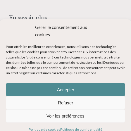
En savoir plus
Gérer le consentement aux
Qui suis-je ?
cookies
Collaborer avec moi
Pour offrir les meilleures expériences, nous utilisons des technologies
Contact
telles que les cookies pour stocker et/ou accéder aux informations des
appareils. Le fait de consentir à ces technologies nous permettra de traiter
Devenir Blogueur voyage
des données telles que le comportement de navigation ou les ID uniques sur
ce site. Le fait de ne pas consentir ou de retirer son consentement peut avoir
Ma Bucket List
un effet négatif sur certaines caractéristiques et fonctions.
Accepter
Refuser
© Copyright 2014-2024 - Evasions Gourmandes Blog Voyage - Tous
Voir les préférences
droits réservés -
Mentions légales
-
CGV
-
Politique de confidentialité
Politique de cookies
Politique de confidentialité