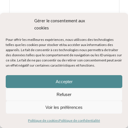
Gérer le consentement aux
cookies
Pour offrir les meilleures expériences, nous utilisons des technologies
NOM
*
telles que les cookies pour stocker et/ou accéder aux informations des
appareils. Le fait de consentir à ces technologies nous permettra de traiter
des données telles que le comportement de navigation ou les ID uniques sur
ce site. Le fait de ne pas consentir ou de retirer son consentement peut avoir
un effet négatif sur certaines caractéristiques et fonctions.
E-MAIL
*
Accepter
Refuser
SITE WEB
Voir les préférences
M'INSCRIRE POUR RECEVOIR LA LETTRE
Politique de cookies
Politique de confidentialité
D'INFORMATION !