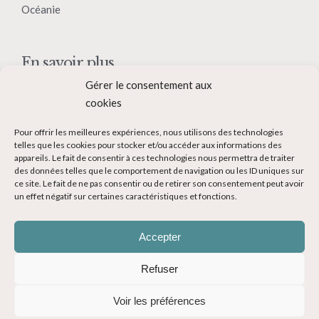
Océanie
En savoir plus
Gérer le consentement aux
Qui suis-je ?
cookies
Collaborer avec moi
Pour offrir les meilleures expériences, nous utilisons des technologies
Contact
telles que les cookies pour stocker et/ou accéder aux informations des
appareils. Le fait de consentir à ces technologies nous permettra de traiter
Devenir Blogueur voyage
des données telles que le comportement de navigation ou les ID uniques sur
ce site. Le fait de ne pas consentir ou de retirer son consentement peut avoir
Ma Bucket List
un effet négatif sur certaines caractéristiques et fonctions.
Accepter
Refuser
© Copyright 2014-2024 - Evasions Gourmandes Blog Voyage - Tous
Voir les préférences
droits réservés -
Mentions légales
-
CGV
-
Politique de confidentialité