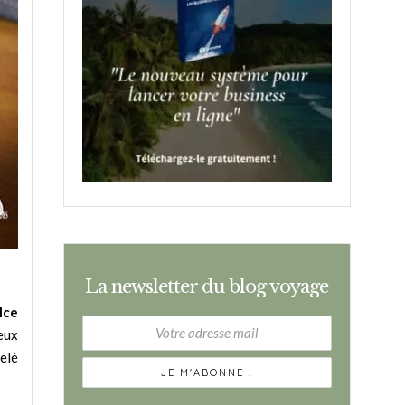
La newsletter du blog voyage
 Ice
deux
elé