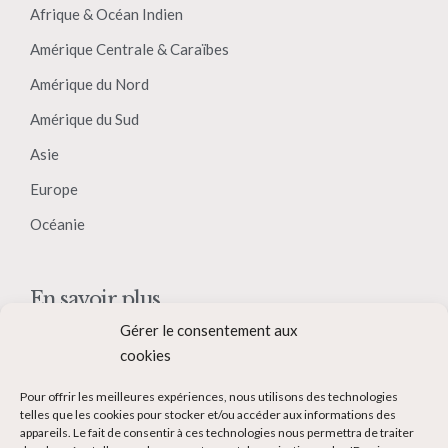
Afrique & Océan Indien
Amérique Centrale & Caraïbes
Amérique du Nord
Amérique du Sud
Asie
Europe
Océanie
En savoir plus
Gérer le consentement aux
Qui suis-je ?
cookies
Collaborer avec moi
Pour offrir les meilleures expériences, nous utilisons des technologies
Contact
telles que les cookies pour stocker et/ou accéder aux informations des
appareils. Le fait de consentir à ces technologies nous permettra de traiter