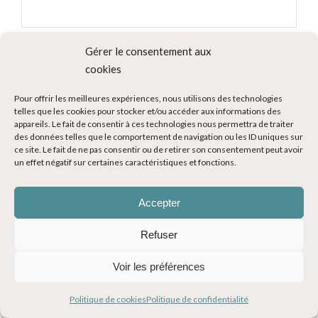
Gérer le consentement aux
cookies
Rechercher sur le blog
Pour offrir les meilleures expériences, nous utilisons des technologies
telles que les cookies pour stocker et/ou accéder aux informations des
appareils. Le fait de consentir à ces technologies nous permettra de traiter
des données telles que le comportement de navigation ou les ID uniques sur
ce site. Le fait de ne pas consentir ou de retirer son consentement peut avoir
un effet négatif sur certaines caractéristiques et fonctions.
Rejoignez-moi sur Instagram
Accepter
Refuser
Voir les préférences
Politique de cookies
Politique de confidentialité
Recherche d'hôtels et autres...