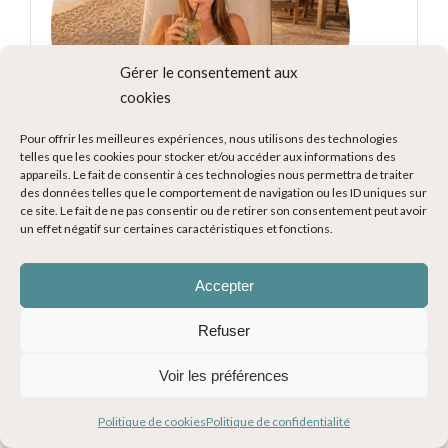
Gérer le consentement aux
cookies
Pour offrir les meilleures expériences, nous utilisons des technologies
telles que les cookies pour stocker et/ou accéder aux informations des
appareils. Le fait de consentir à ces technologies nous permettra de traiter
des données telles que le comportement de navigation ou les ID uniques sur
Voyageuse, maman et passionnée de découvertes, je
ce site. Le fait de ne pas consentir ou de retirer son consentement peut avoir
partage ici depuis 2015 mes expériences, mes coups
un effet négatif sur certaines caractéristiques et fonctions.
de cœur et mes conseils pour vous inspirer et vous
aider à organiser vos voyages.
Accepter
EXPLOREZ LE MONDE AVEC MOI !
Refuser
Voir les préférences
Politique de cookies
Politique de confidentialité