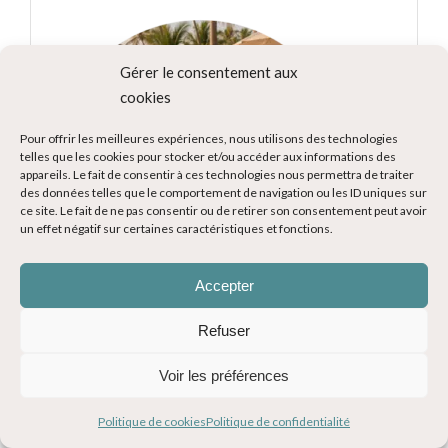
Gérer le consentement aux
cookies
Pour offrir les meilleures expériences, nous utilisons des technologies
telles que les cookies pour stocker et/ou accéder aux informations des
appareils. Le fait de consentir à ces technologies nous permettra de traiter
des données telles que le comportement de navigation ou les ID uniques sur
ce site. Le fait de ne pas consentir ou de retirer son consentement peut avoir
un effet négatif sur certaines caractéristiques et fonctions.
Accepter
Refuser
Voyageuse, maman et passionnée de découvertes, je
partage ici depuis 2015 mes expériences, mes coups
Voir les préférences
de cœur et mes conseils pour vous inspirer et vous
aider à organiser vos voyages.
Politique de cookies
Politique de confidentialité