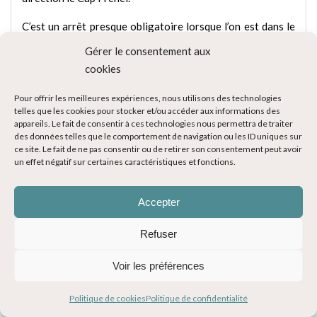
C’est un arrêt presque obligatoire lorsque l’on est dans le
coin. Montez au sommet du phare et admirez la vue sur la
Gérer le consentement aux
côte bretonne. Le spectacle est incroyable. Profitez-en
cookies
également pour marcher jusqu’à la falaise et observez les
différentes espèces d’oiseaux marins ayant élus domicile
Pour offrir les meilleures expériences, nous utilisons des technologies
telles que les cookies pour stocker et/ou accéder aux informations des
sur le gros rocher blanc : mouette, goéland, pingouin torda
appareils. Le fait de consentir à ces technologies nous permettra de traiter
ou cormoran huppé entre autres. Pour les passionnés
des données telles que le comportement de navigation ou les ID uniques sur
ce site. Le fait de ne pas consentir ou de retirer son consentement peut avoir
d’oiseaux, l’endroit est parfait ! (n’oubliez pas vos
un effet négatif sur certaines caractéristiques et fonctions.
jumelles !)
Site web :
www.plevenon.fr
Accepter
Refuser
Voir les préférences
Politique de cookies
Politique de confidentialité