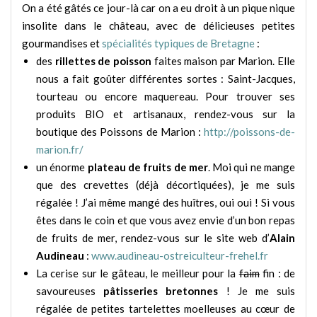
On a été gâtés ce jour-là car on a eu droit à un pique nique
insolite dans le château, avec de délicieuses petites
gourmandises et
spécialités typiques de Bretagne
:
des
rillettes de poisson
faites maison par Marion. Elle
nous a fait goûter différentes sortes : Saint-Jacques,
tourteau ou encore maquereau. Pour trouver ses
produits BIO et artisanaux, rendez-vous sur la
boutique des Poissons de Marion :
http://poissons-de-
marion.fr/
un énorme
plateau de fruits de mer
. Moi qui ne mange
que des crevettes (déjà décortiquées), je me suis
régalée ! J’ai même mangé des huîtres, oui oui ! Si vous
êtes dans le coin et que vous avez envie d’un bon repas
de fruits de mer, rendez-vous sur le site web d’
Alain
Audineau
:
www.audineau-ostreiculteur-frehel.fr
La cerise sur le gâteau, le meilleur pour la
faim
fin : de
savoureuses
pâtisseries bretonnes
! Je me suis
régalée de petites tartelettes moelleuses au cœur de