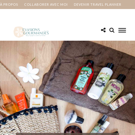
À PROPOS
COLLABORER AVEC MOI
DEVENIR TRAVEL PLANNER
MA BUCKET LIST
CONTACT