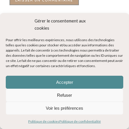
Ce site utilise Akismet pour réduire les indésirables.
En
Gérer le consentement aux
savoir plus sur la façon dont les données de vos
cookies
commentaires sont traitées
.
Pour offrir les meilleures expériences, nous utilisons des technologies
telles que les cookies pour stocker et/ou accéder aux informations des
appareils. Le fait de consentir à ces technologies nous permettra de traiter
des données telles que le comportement de navigation ou les ID uniques sur
ce site. Le fait de ne pas consentir ou de retirer son consentement peut avoir
À propos
un effet négatif sur certaines caractéristiques et fonctions.
Accepter
Refuser
Voir les préférences
Politique de cookies
Politique de confidentialité