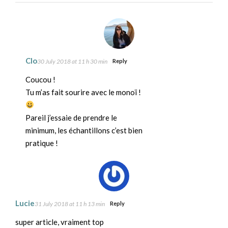
Clo
30 July 2018 at 11 h 30 min
Reply
Coucou !
Tu m’as fait sourire avec le monoï !
Pareil j’essaie de prendre le
minimum, les échantillons c’est bien
pratique !
Lucie
31 July 2018 at 11 h 13 min
Reply
super article, vraiment top