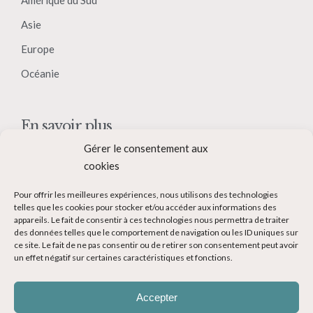
Amérique du Sud
Asie
Europe
Océanie
En savoir plus
Gérer le consentement aux
Qui suis-je ?
cookies
Collaborer avec moi
Pour offrir les meilleures expériences, nous utilisons des technologies
Contact
telles que les cookies pour stocker et/ou accéder aux informations des
appareils. Le fait de consentir à ces technologies nous permettra de traiter
Devenir Blogueur voyage
des données telles que le comportement de navigation ou les ID uniques sur
ce site. Le fait de ne pas consentir ou de retirer son consentement peut avoir
Ma Bucket List
un effet négatif sur certaines caractéristiques et fonctions.
Accepter