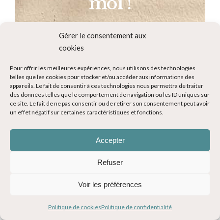
moi !
Ne manquez rien de l’actualité du blog voyage Evasions
Gérer le consentement aux
Gourmandes en vous abonnant à la newsletter !
cookies
Nouveaux articles, nouvelles recettes… pas de spams,
c’est promis ! Je ne vous enverrai pas plus d’une
Pour offrir les meilleures expériences, nous utilisons des technologies
newsletter par mois !
telles que les cookies pour stocker et/ou accéder aux informations des
appareils. Le fait de consentir à ces technologies nous permettra de traiter
des données telles que le comportement de navigation ou les ID uniques sur
ce site. Le fait de ne pas consentir ou de retirer son consentement peut avoir
un effet négatif sur certaines caractéristiques et fonctions.
Accepter
Refuser
COMMENTAIRES
Voir les préférences
Politique de cookies
Politique de confidentialité