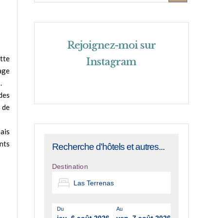
Rejoignez-moi sur
tte
Instagram
age
.
 des
 de
nais
nts
Recherche d'hôtels et autres...
Destination
Du
Au