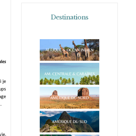
Destinations
ules
i je
ups
mage
…
ie.