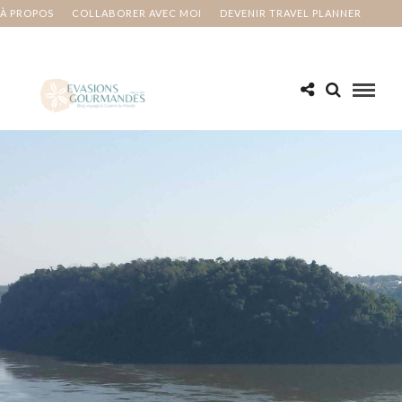
À PROPOS
COLLABORER AVEC MOI
DEVENIR TRAVEL PLANNER
MA BUCKET LIST
CONTACT