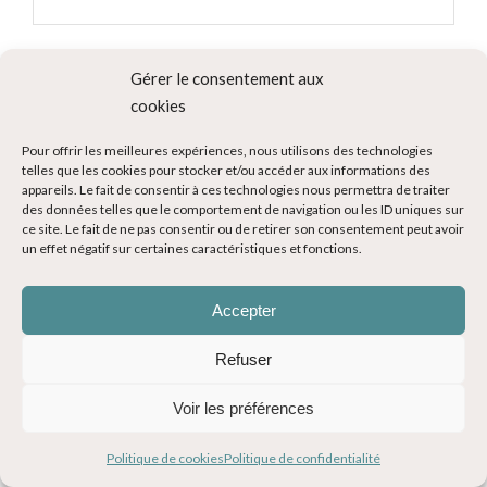
Gérer le consentement aux
cookies
La newsletter du blog voyage
Pour offrir les meilleures expériences, nous utilisons des technologies
telles que les cookies pour stocker et/ou accéder aux informations des
appareils. Le fait de consentir à ces technologies nous permettra de traiter
des données telles que le comportement de navigation ou les ID uniques sur
ce site. Le fait de ne pas consentir ou de retirer son consentement peut avoir
un effet négatif sur certaines caractéristiques et fonctions.
Accepter
Refuser
Destinations
Voir les préférences
Politique de cookies
Politique de confidentialité