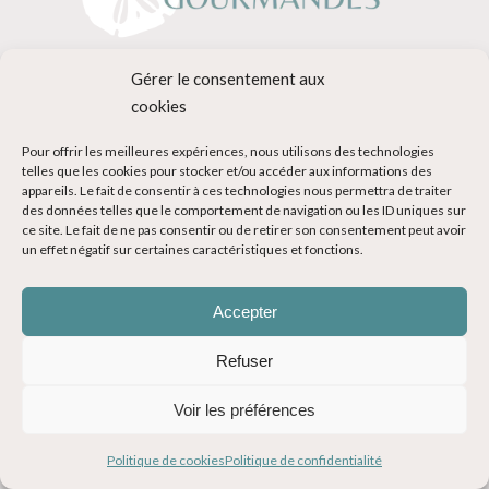
Gérer le consentement aux
Blog voyage et cuisine du monde de Clo, une voyageuse
cookies
passionnée et ultra-gourmande. Récits, conseils, road trip,
aventures et recettes.
Pour offrir les meilleures expériences, nous utilisons des technologies
telles que les cookies pour stocker et/ou accéder aux informations des
appareils. Le fait de consentir à ces technologies nous permettra de traiter
des données telles que le comportement de navigation ou les ID uniques sur
Mes voyages
ce site. Le fait de ne pas consentir ou de retirer son consentement peut avoir
un effet négatif sur certaines caractéristiques et fonctions.
Afrique & Océan Indien
Amérique Centrale & Caraïbes
Accepter
Amérique du Nord
Refuser
Amérique du Sud
Voir les préférences
Asie
Europe
Politique de cookies
Politique de confidentialité