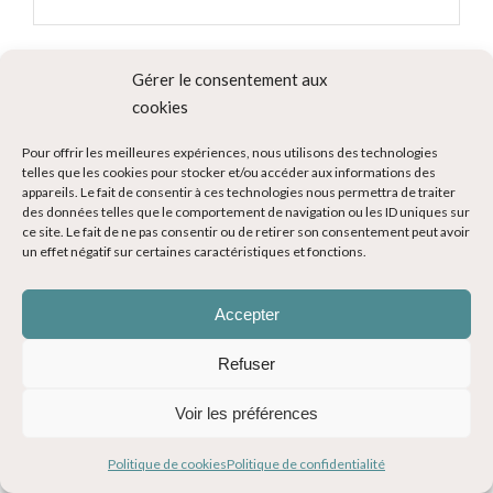
Gérer le consentement aux
cookies
Trouvez l’hébergement adapté à
Pour offrir les meilleures expériences, nous utilisons des technologies
votre budget
telles que les cookies pour stocker et/ou accéder aux informations des
appareils. Le fait de consentir à ces technologies nous permettra de traiter
des données telles que le comportement de navigation ou les ID uniques sur
ce site. Le fait de ne pas consentir ou de retirer son consentement peut avoir
un effet négatif sur certaines caractéristiques et fonctions.
Accepter
Changement de vie et
Refuser
reconversion professionnelle
Voir les préférences
Politique de cookies
Politique de confidentialité