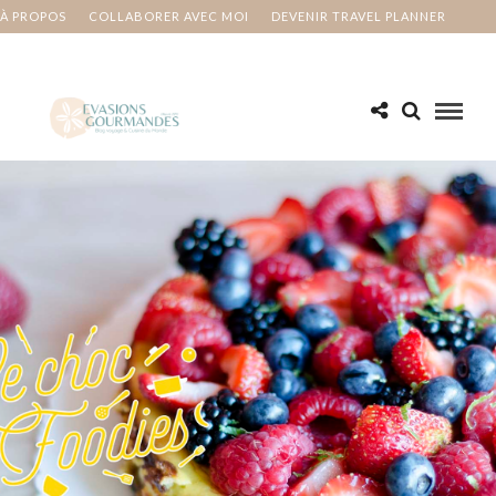
À PROPOS
COLLABORER AVEC MOI
DEVENIR TRAVEL PLANNER
MA BUCKET LIST
CONTACT