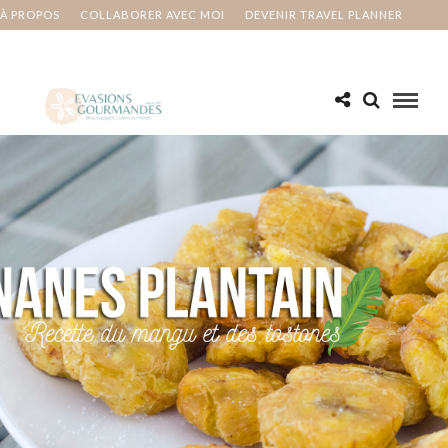
À PROPOS
COLLABORER AVEC MOI
DEVENIR TRAVEL PLANNER
MA BUCKET LIST
CONTACT