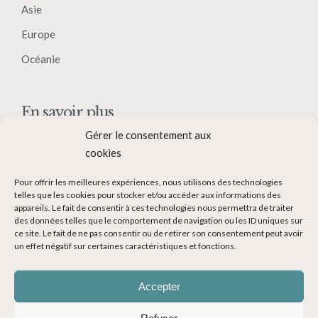
Asie
Europe
Océanie
En savoir plus
Gérer le consentement aux
Qui suis-je ?
cookies
Collaborer avec moi
Pour offrir les meilleures expériences, nous utilisons des technologies
Contact
telles que les cookies pour stocker et/ou accéder aux informations des
appareils. Le fait de consentir à ces technologies nous permettra de traiter
Devenir Blogueur voyage
des données telles que le comportement de navigation ou les ID uniques sur
ce site. Le fait de ne pas consentir ou de retirer son consentement peut avoir
Ma Bucket List
un effet négatif sur certaines caractéristiques et fonctions.
Accepter