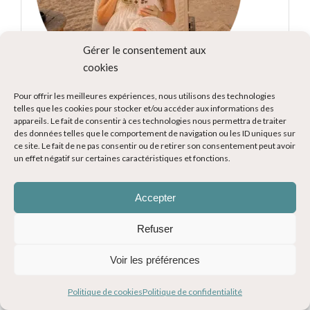
Gérer le consentement aux
cookies
Pour offrir les meilleures expériences, nous utilisons des technologies
Voyageuse, maman et passionnée de découvertes, je
telles que les cookies pour stocker et/ou accéder aux informations des
partage ici depuis 2015 mes expériences, mes coups
appareils. Le fait de consentir à ces technologies nous permettra de traiter
des données telles que le comportement de navigation ou les ID uniques sur
de cœur et mes conseils pour vous inspirer et vous
ce site. Le fait de ne pas consentir ou de retirer son consentement peut avoir
aider à organiser vos voyages.
un effet négatif sur certaines caractéristiques et fonctions.
EXPLOREZ LE MONDE AVEC MOI !
Accepter
Refuser
Voir les préférences
Politique de cookies
Politique de confidentialité