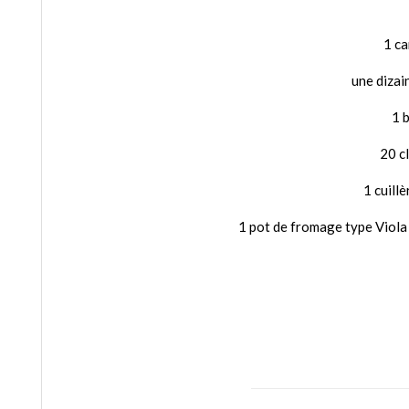
1 ca
une dizai
1 
20 c
1 cuill
1 pot de fromage type Viola 