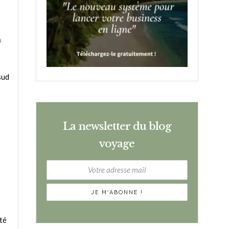
?
sud
La newsletter du blog
voyage
té