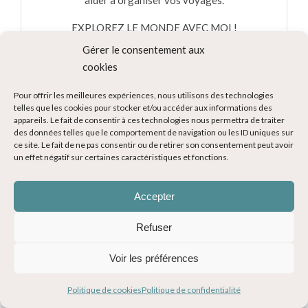
EXPLOREZ LE MONDE AVEC MOI !
Gérer le consentement aux
cookies
Pour offrir les meilleures expériences, nous utilisons des technologies
telles que les cookies pour stocker et/ou accéder aux informations des
appareils. Le fait de consentir à ces technologies nous permettra de traiter
des données telles que le comportement de navigation ou les ID uniques sur
ce site. Le fait de ne pas consentir ou de retirer son consentement peut avoir
Rechercher sur le blog
un effet négatif sur certaines caractéristiques et fonctions.
Accepter
Refuser
Rejoignez-moi sur Instagram
Voir les préférences
Politique de cookies
Politique de confidentialité