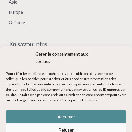
Asie
Europe
Océanie
En savoir plus
Gérer le consentement aux
Qui suis-je ?
cookies
Collaborer avec moi
Pour offrir les meilleures expériences, nous utilisons des technologies
Contact
telles que les cookies pour stocker et/ou accéder aux informations des
appareils. Le fait de consentir à ces technologies nous permettra de traiter
Devenir Blogueur voyage
des données telles que le comportement de navigation ou les ID uniques sur
ce site. Le fait de ne pas consentir ou de retirer son consentement peut avoir
Ma Bucket List
un effet négatif sur certaines caractéristiques et fonctions.
Accepter
Refuser