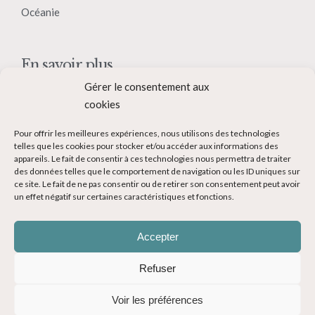
Océanie
En savoir plus
Gérer le consentement aux
Qui suis-je ?
cookies
Collaborer avec moi
Pour offrir les meilleures expériences, nous utilisons des technologies
Contact
telles que les cookies pour stocker et/ou accéder aux informations des
appareils. Le fait de consentir à ces technologies nous permettra de traiter
Devenir Blogueur voyage
des données telles que le comportement de navigation ou les ID uniques sur
ce site. Le fait de ne pas consentir ou de retirer son consentement peut avoir
Ma Bucket List
un effet négatif sur certaines caractéristiques et fonctions.
Accepter
Refuser
© Copyright 2014-2024 - Evasions Gourmandes Blog Voyage - Tous
Voir les préférences
droits réservés -
Mentions légales
-
CGV
-
Politique de confidentialité