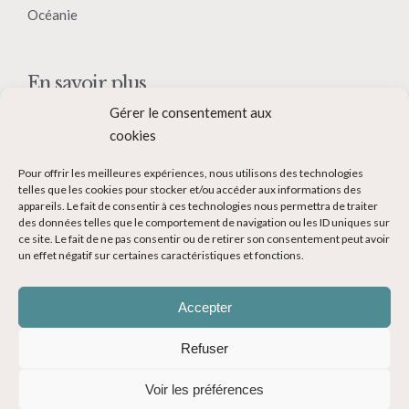
Océanie
En savoir plus
Gérer le consentement aux
Qui suis-je ?
cookies
Collaborer avec moi
Pour offrir les meilleures expériences, nous utilisons des technologies
Contact
telles que les cookies pour stocker et/ou accéder aux informations des
appareils. Le fait de consentir à ces technologies nous permettra de traiter
Devenir Blogueur voyage
des données telles que le comportement de navigation ou les ID uniques sur
ce site. Le fait de ne pas consentir ou de retirer son consentement peut avoir
Ma Bucket List
un effet négatif sur certaines caractéristiques et fonctions.
Accepter
Refuser
© Copyright 2014-2024 - Evasions Gourmandes Blog Voyage - Tous
Voir les préférences
droits réservés -
Mentions légales
-
CGV
-
Politique de confidentialité