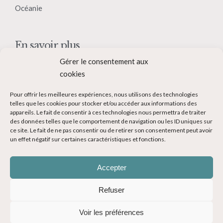
Océanie
En savoir plus
Gérer le consentement aux
Qui suis-je ?
cookies
Collaborer avec moi
Pour offrir les meilleures expériences, nous utilisons des technologies
Contact
telles que les cookies pour stocker et/ou accéder aux informations des
appareils. Le fait de consentir à ces technologies nous permettra de traiter
Devenir Blogueur voyage
des données telles que le comportement de navigation ou les ID uniques sur
ce site. Le fait de ne pas consentir ou de retirer son consentement peut avoir
Ma Bucket List
un effet négatif sur certaines caractéristiques et fonctions.
Accepter
Refuser
© Copyright 2014-2024 - Evasions Gourmandes Blog Voyage - Tous
Voir les préférences
droits réservés -
Mentions légales
-
CGV
-
Politique de confidentialité