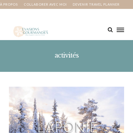
À PROPOS
COLLABORER AVEC MOI
DEVENIR TRAVEL PLANNER
MA BUCKET LIST
CONTACT
activités