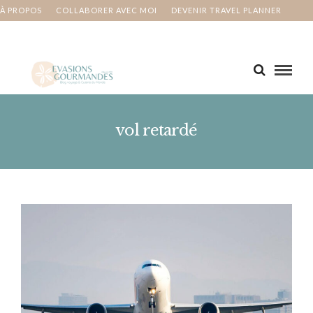
À PROPOS
COLLABORER AVEC MOI
DEVENIR TRAVEL PLANNER
MA BUCKET LIST
CONTACT
vol retardé