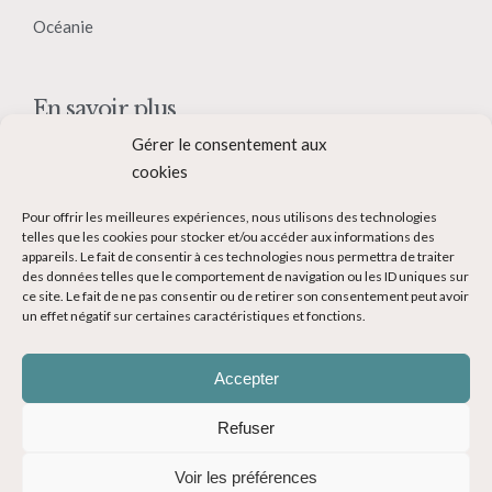
Océanie
En savoir plus
Gérer le consentement aux
Qui suis-je ?
cookies
Collaborer avec moi
Pour offrir les meilleures expériences, nous utilisons des technologies
Contact
telles que les cookies pour stocker et/ou accéder aux informations des
appareils. Le fait de consentir à ces technologies nous permettra de traiter
Devenir Blogueur voyage
des données telles que le comportement de navigation ou les ID uniques sur
ce site. Le fait de ne pas consentir ou de retirer son consentement peut avoir
Ma Bucket List
un effet négatif sur certaines caractéristiques et fonctions.
Accepter
Refuser
© Copyright 2014-2024 - Evasions Gourmandes Blog Voyage - Tous
Voir les préférences