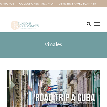
À PROPOS
COLLABORER AVEC MOI
DEVENIR TRAVEL PLANNER
MA BUCKET LIST
CONTACT
vinales