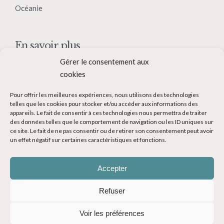
Océanie
En savoir plus
Gérer le consentement aux
Qui suis-je ?
cookies
Collaborer avec moi
Pour offrir les meilleures expériences, nous utilisons des technologies
Contact
telles que les cookies pour stocker et/ou accéder aux informations des
appareils. Le fait de consentir à ces technologies nous permettra de traiter
Devenir Blogueur voyage
des données telles que le comportement de navigation ou les ID uniques sur
ce site. Le fait de ne pas consentir ou de retirer son consentement peut avoir
Ma Bucket List
un effet négatif sur certaines caractéristiques et fonctions.
Accepter
Refuser
© Copyright 2014-2024 - Evasions Gourmandes Blog Voyage - Tous
Voir les préférences
droits réservés -
Mentions légales
-
CGV
-
Politique de confidentialité