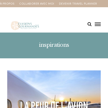
À PROPOS
COLLABORER AVEC MOI
DEVENIR TRAVEL PLANNER
MA BUCKET LIST
CONTACT
inspirations