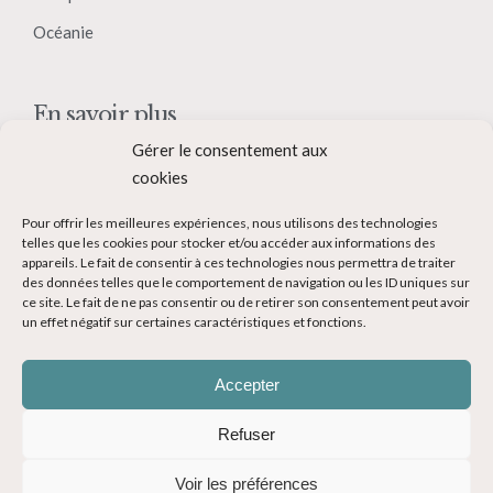
Océanie
En savoir plus
Gérer le consentement aux
Qui suis-je ?
cookies
Collaborer avec moi
Pour offrir les meilleures expériences, nous utilisons des technologies
Contact
telles que les cookies pour stocker et/ou accéder aux informations des
appareils. Le fait de consentir à ces technologies nous permettra de traiter
Devenir Blogueur voyage
des données telles que le comportement de navigation ou les ID uniques sur
ce site. Le fait de ne pas consentir ou de retirer son consentement peut avoir
Ma Bucket List
un effet négatif sur certaines caractéristiques et fonctions.
Accepter
Refuser
© Copyright 2014-2024 - Evasions Gourmandes Blog Voyage - Tous
Voir les préférences