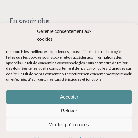
En savoir plus
Gérer le consentement aux
Qui suis-je ?
cookies
Collaborer avec moi
Pour offrir les meilleures expériences, nous utilisons des technologies
Contact
telles que les cookies pour stocker et/ou accéder aux informations des
appareils. Le fait de consentir à ces technologies nous permettra de traiter
Devenir Blogueur voyage
des données telles que le comportement de navigation ou les ID uniques sur
ce site. Le fait de ne pas consentir ou de retirer son consentement peut avoir
Ma Bucket List
un effet négatif sur certaines caractéristiques et fonctions.
Accepter
Refuser
© Copyright 2014-2024 - Evasions Gourmandes Blog Voyage - Tous
Voir les préférences
droits réservés -
Mentions légales
-
CGV
-
Politique de confidentialité