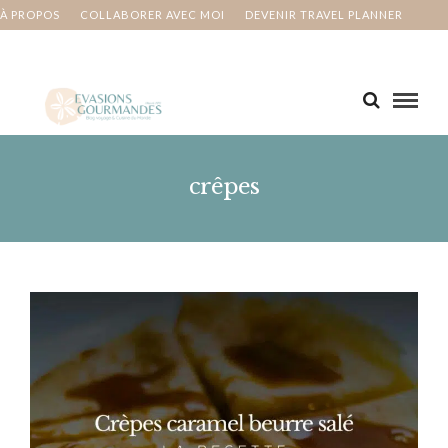
À PROPOS
COLLABORER AVEC MOI
DEVENIR TRAVEL PLANNER
MA BUCKET LIST
CONTACT
crêpes