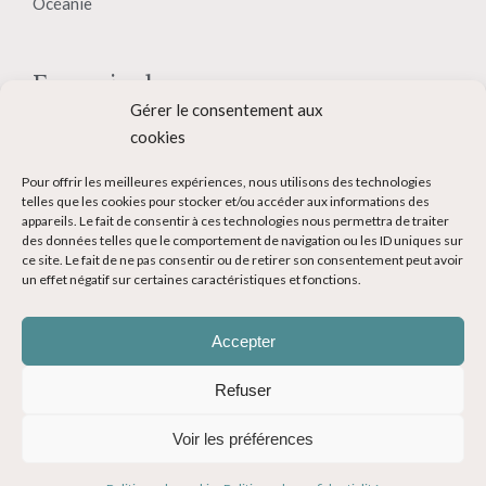
Océanie
En savoir plus
Gérer le consentement aux
Qui suis-je ?
cookies
Collaborer avec moi
Pour offrir les meilleures expériences, nous utilisons des technologies
telles que les cookies pour stocker et/ou accéder aux informations des
Contact
appareils. Le fait de consentir à ces technologies nous permettra de traiter
des données telles que le comportement de navigation ou les ID uniques sur
Devenir Blogueur voyage
ce site. Le fait de ne pas consentir ou de retirer son consentement peut avoir
un effet négatif sur certaines caractéristiques et fonctions.
Ma Bucket List
Accepter
Refuser
Voir les préférences
© Copyright 2014-2024 - Evasions Gourmandes Blog Voyage - Tous
droits réservés -
Mentions légales
-
CGV
-
Politique de confidentialité