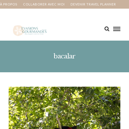
À PROPOS
COLLABORER AVEC MOI
DEVENIR TRAVEL PLANNER
MA BUCKET LIST
CONTACT
bacalar