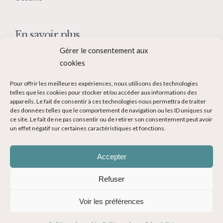
En savoir plus
Gérer le consentement aux
Qui suis-je ?
cookies
Collaborer avec moi
Pour offrir les meilleures expériences, nous utilisons des technologies
Contact
telles que les cookies pour stocker et/ou accéder aux informations des
appareils. Le fait de consentir à ces technologies nous permettra de traiter
Devenir Blogueur voyage
des données telles que le comportement de navigation ou les ID uniques sur
ce site. Le fait de ne pas consentir ou de retirer son consentement peut avoir
Ma Bucket List
un effet négatif sur certaines caractéristiques et fonctions.
Accepter
Refuser
© Copyright 2014-2024 - Evasions Gourmandes Blog Voyage - Tous
Voir les préférences
droits réservés -
Mentions légales
-
CGV
-
Politique de confidentialité