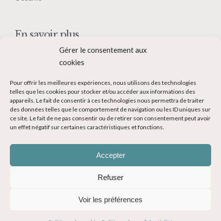
En savoir plus
Gérer le consentement aux
Qui suis-je ?
cookies
Collaborer avec moi
Pour offrir les meilleures expériences, nous utilisons des technologies
Contact
telles que les cookies pour stocker et/ou accéder aux informations des
appareils. Le fait de consentir à ces technologies nous permettra de traiter
Devenir Blogueur voyage
des données telles que le comportement de navigation ou les ID uniques sur
ce site. Le fait de ne pas consentir ou de retirer son consentement peut avoir
Ma Bucket List
un effet négatif sur certaines caractéristiques et fonctions.
Accepter
Refuser
© Copyright 2014-2024 - Evasions Gourmandes Blog Voyage - Tous
Voir les préférences
droits réservés -
Mentions légales
-
CGV
-
Politique de confidentialité