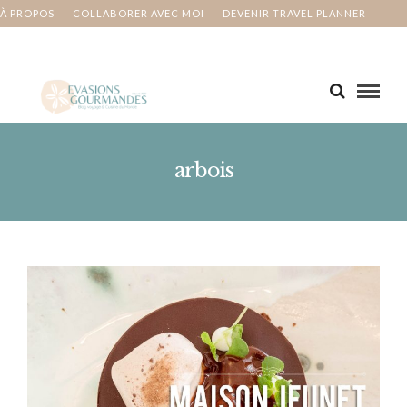
À PROPOS
COLLABORER AVEC MOI
DEVENIR TRAVEL PLANNER
MA BUCKET LIST
CONTACT
arbois