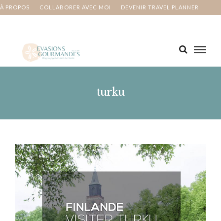
À PROPOS
COLLABORER AVEC MOI
DEVENIR TRAVEL PLANNER
MA BUCKET LIST
CONTACT
turku