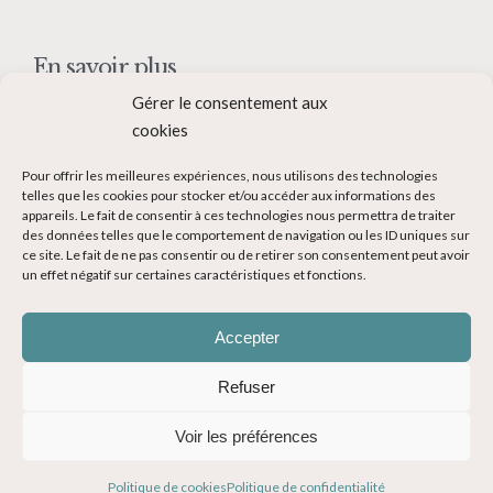
En savoir plus
Gérer le consentement aux
Qui suis-je ?
cookies
Collaborer avec moi
Pour offrir les meilleures expériences, nous utilisons des technologies
Contact
telles que les cookies pour stocker et/ou accéder aux informations des
appareils. Le fait de consentir à ces technologies nous permettra de traiter
Devenir Blogueur voyage
des données telles que le comportement de navigation ou les ID uniques sur
ce site. Le fait de ne pas consentir ou de retirer son consentement peut avoir
Ma Bucket List
un effet négatif sur certaines caractéristiques et fonctions.
Accepter
Refuser
© Copyright 2014-2024 - Evasions Gourmandes Blog Voyage - Tous
Voir les préférences
droits réservés -
Mentions légales
-
CGV
-
Politique de confidentialité
Politique de cookies
Politique de confidentialité