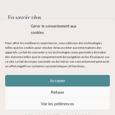
En savoir plus
Gérer le consentement aux
Qui suis-je ?
cookies
Collaborer avec moi
Pour offrir les meilleures expériences, nous utilisons des technologies
Contact
telles que les cookies pour stocker et/ou accéder aux informations des
appareils. Le fait de consentir à ces technologies nous permettra de traiter
Devenir Blogueur voyage
des données telles que le comportement de navigation ou les ID uniques sur
ce site. Le fait de ne pas consentir ou de retirer son consentement peut avoir
Ma Bucket List
un effet négatif sur certaines caractéristiques et fonctions.
Accepter
Refuser
© Copyright 2014-2024 - Evasions Gourmandes Blog Voyage - Tous
Voir les préférences
droits réservés -
Mentions légales
-
CGV
-
Politique de confidentialité