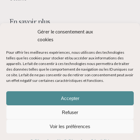
En savoir plus
Gérer le consentement aux
Qui suis-je ?
cookies
Collaborer avec moi
Pour offrir les meilleures expériences, nous utilisons des technologies
Contact
telles que les cookies pour stocker et/ou accéder aux informations des
appareils. Le fait de consentir à ces technologies nous permettra de traiter
Devenir Blogueur voyage
des données telles que le comportement de navigation ou les ID uniques sur
ce site. Le fait de ne pas consentir ou de retirer son consentement peut avoir
Ma Bucket List
un effet négatif sur certaines caractéristiques et fonctions.
Accepter
Refuser
© Copyright 2014-2024 - Evasions Gourmandes Blog Voyage - Tous
Voir les préférences
droits réservés -
Mentions légales
-
CGV
-
Politique de confidentialité