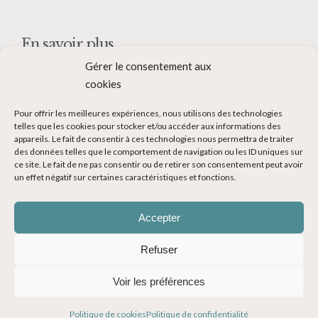
En savoir plus
Gérer le consentement aux
Qui suis-je ?
cookies
Collaborer avec moi
Pour offrir les meilleures expériences, nous utilisons des technologies
Contact
telles que les cookies pour stocker et/ou accéder aux informations des
appareils. Le fait de consentir à ces technologies nous permettra de traiter
Devenir Blogueur voyage
des données telles que le comportement de navigation ou les ID uniques sur
ce site. Le fait de ne pas consentir ou de retirer son consentement peut avoir
Ma Bucket List
un effet négatif sur certaines caractéristiques et fonctions.
Accepter
Refuser
© Copyright 2014-2024 - Evasions Gourmandes Blog Voyage - Tous
Voir les préférences
droits réservés -
Mentions légales
-
CGV
-
Politique de confidentialité
Politique de cookies
Politique de confidentialité