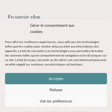
En savoir plus
Gérer le consentement aux
Qui suis-je ?
cookies
Collaborer avec moi
Pour offrir les meilleures expériences, nous utilisons des technologies
Contact
telles que les cookies pour stocker et/ou accéder aux informations des
appareils. Le fait de consentir à ces technologies nous permettra de traiter
Devenir Blogueur voyage
des données telles que le comportement de navigation ou les ID uniques sur
ce site. Le fait de ne pas consentir ou de retirer son consentement peut avoir
Ma Bucket List
un effet négatif sur certaines caractéristiques et fonctions.
Accepter
Refuser
© Copyright 2014-2024 - Evasions Gourmandes Blog Voyage - Tous
Voir les préférences
droits réservés -
Mentions légales
-
CGV
-
Politique de confidentialité